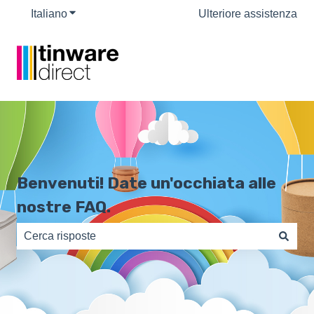
Italiano
Mostra sottomenu per le traduzioni
Ulteriore assistenza
Benvenuti! Date un'occhiata alle
nostre FAQ.
Non sono presenti suggerimenti perché il campo di rice