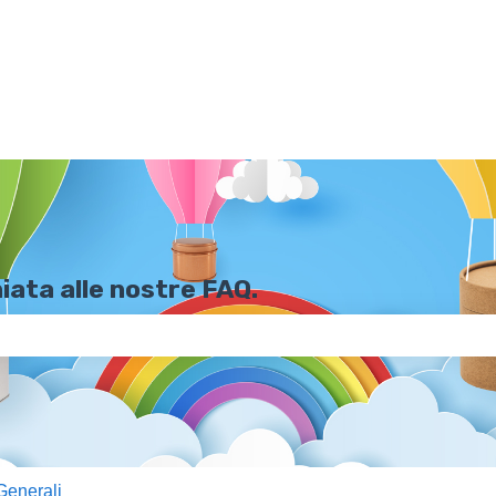
iata alle nostre FAQ.
hé il campo di ricerca è vuoto.
Generali