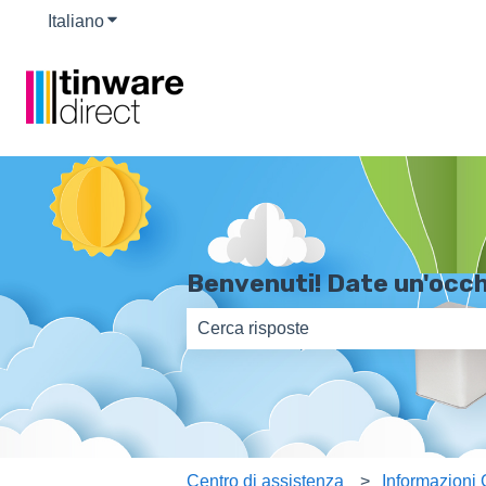
Italiano
Mostra sottomenu per le traduzioni
Benvenuti! Date un'occh
Non sono presenti suggerimenti perc
Centro di assistenza
Informazioni 