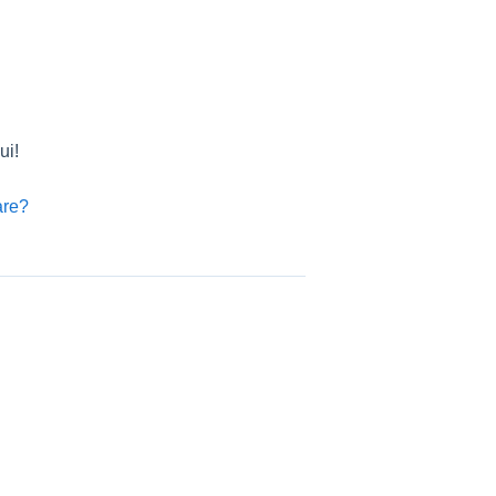
ui!
are?