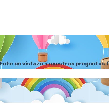
 Eche un vistazo a nuestras preguntas 
o de búsqueda está vacío.