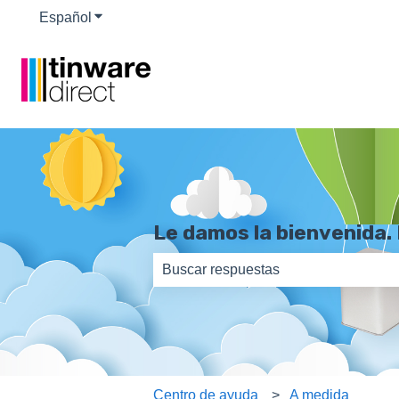
Español
Traducciones de Mostrar submenú de
Le damos la bienvenida.
No hay sugerencias porque el camp
Centro de ayuda
A medida